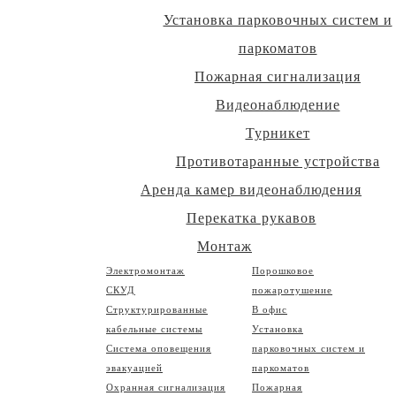
Установка парковочных систем и
паркоматов
Пожарная сигнализация
Видеонаблюдение
Турникет
Противотаранные устройства
Аренда камер видеонаблюдения
Перекатка рукавов
Монтаж
Электромонтаж
Порошковое
СКУД
пожаротушение
Структурированные
В офис
кабельные системы
Установка
Система оповещения
парковочных систем и
эвакуацией
паркоматов
Охранная сигнализация
Пожарная